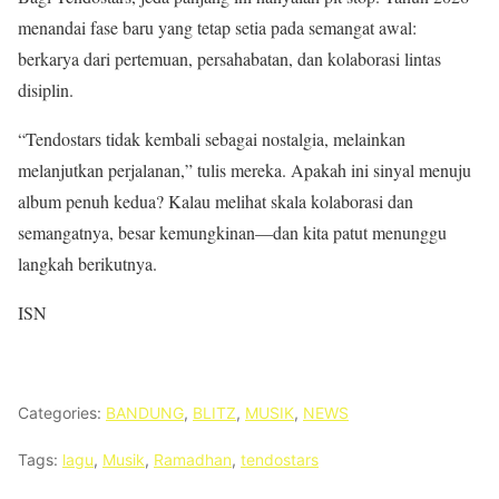
menandai fase baru yang tetap setia pada semangat awal:
berkarya dari pertemuan, persahabatan, dan kolaborasi lintas
disiplin.
“Tendostars tidak kembali sebagai nostalgia, melainkan
melanjutkan perjalanan,” tulis mereka. Apakah ini sinyal menuju
album penuh kedua? Kalau melihat skala kolaborasi dan
semangatnya, besar kemungkinan—dan kita patut menunggu
langkah berikutnya.
ISN
Categories:
BANDUNG
,
BLITZ
,
MUSIK
,
NEWS
Tags:
lagu
,
Musik
,
Ramadhan
,
tendostars