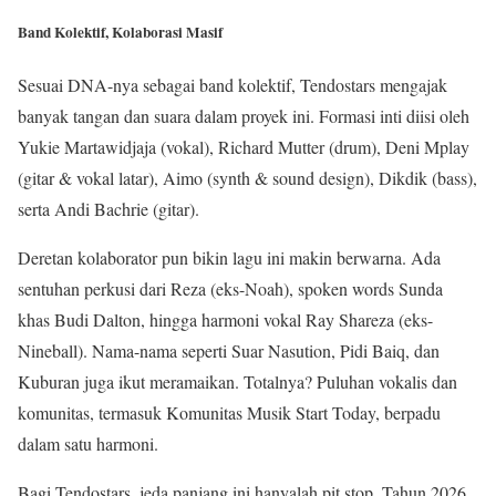
Band Kolektif, Kolaborasi Masif
Sesuai DNA-nya sebagai band kolektif, Tendostars mengajak
banyak tangan dan suara dalam proyek ini. Formasi inti diisi oleh
Yukie Martawidjaja (vokal), Richard Mutter (drum), Deni Mplay
(gitar & vokal latar), Aimo (synth & sound design), Dikdik (bass),
serta Andi Bachrie (gitar).
Deretan kolaborator pun bikin lagu ini makin berwarna. Ada
sentuhan perkusi dari Reza (eks-Noah), spoken words Sunda
khas Budi Dalton, hingga harmoni vokal Ray Shareza (eks-
Nineball). Nama-nama seperti Suar Nasution, Pidi Baiq, dan
Kuburan juga ikut meramaikan. Totalnya? Puluhan vokalis dan
komunitas, termasuk Komunitas Musik Start Today, berpadu
dalam satu harmoni.
Bagi Tendostars, jeda panjang ini hanyalah pit stop. Tahun 2026