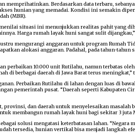
an memprihatinkan. Berdasarkan data terbaru, sebanyak
akses hunian yang memadai. Kondisi ini semakin dipe
ndah (MBR).
enilai situasi ini menunjukkan realitas pahit yang di
innya. Harga rumah layak huni sangat sulit dijangkau,”
 justru mengurangi anggaran untuk program Rumah Tidak
dapatkan alokasi anggaran. Padahal, pada tahun-tahu
perbaikan 10.000 unit Rutilahu, namun terbatas oleh
h di berbagai daerah di Jawa Barat terus meningkat,” 
nganan. Perbaikan Rutilahu di lahan dengan luas di ba
i tangan pemerintah pusat. “Daerah seperti Kabupaten
.
, provinsi, dan daerah untuk menyelesaikan masalah 
tuk membangun rumah layak huni bagi sekitar 3 juta M
ebagai solusi mengatasi keterbatasan lahan. “Negara 
sudah tersedia, hunian vertikal bisa menjadi langkah efe