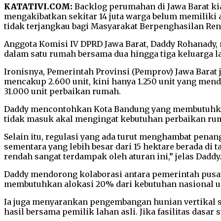
KATATIVI.COM:
Backlog perumahan di Jawa Barat ki
mengakibatkan sekitar 14 juta warga belum memiliki 
tidak terjangkau bagi Masyarakat Berpenghasilan Re
Anggota Komisi IV DPRD Jawa Barat, Daddy Rohanady, m
dalam satu rumah bersama dua hingga tiga keluarga la
Ironisnya, Pemerintah Provinsi (Pemprov) Jawa Barat
mencakup 2.600 unit, kini hanya 1.250 unit yang men
31.000 unit perbaikan rumah.
Daddy mencontohkan Kota Bandung yang membutuhkan 
tidak masuk akal mengingat kebutuhan perbaikan ruma
Selain itu, regulasi yang ada turut menghambat pena
sementara yang lebih besar dari 15 hektare berada d
rendah sangat terdampak oleh aturan ini,” jelas Daddy
Daddy mendorong kolaborasi antara pemerintah pusat
membutuhkan alokasi 20% dari kebutuhan nasional un
Ia juga menyarankan pengembangan hunian vertikal s
hasil bersama pemilik lahan asli. Jika fasilitas dasar 