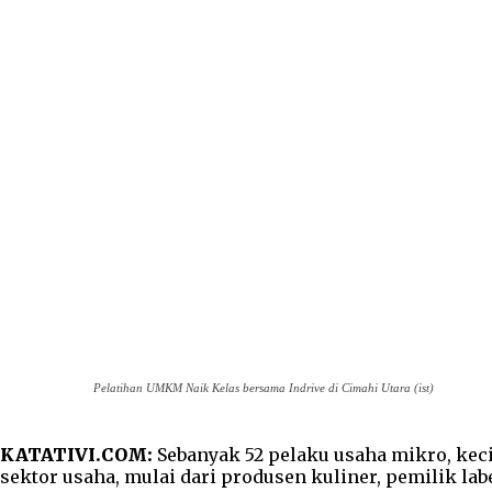
Pelatihan UMKM Naik Kelas bersama Indrive di Cimahi Utara (ist)
KATATIVI.COM:
Sebanyak 52 pelaku usaha mikro, kec
sektor usaha, mulai dari produsen kuliner, pemilik lab