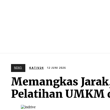
NEWS
RISTEK
OLAHRAGA
BISNIS
NEWS
KATIV24
12 JUNI 2026
Memangkas Jarak, 
Pelatihan UMKM d