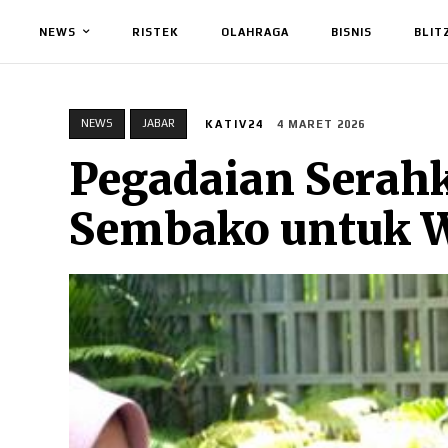
NEWS
RISTEK
OLAHRAGA
BISNIS
BLIT
NEWS
JABAR
KATIV24
4 MARET 2026
Pegadaian Serah
Sembako untuk W