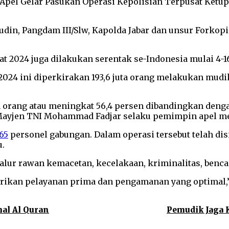
r Apel Gelar Pasukan Operasi Kepolisian Terpusat Ketu
din, Pangdam III/Slw, Kapolda Jabar dan unsur Forkopi
t 2024 juga dilakukan serentak se-Indonesia mulai 4-16
24 ini diperkirakan 193,6 juta orang melakukan mudik
uta orang atau meningkat 56,4 persen dibandingkan de
gi Mayjen TNI Mohammad Fadjar selaku pemimpin apel 
165
personel gabungan. Dalam operasi tersebut telah disi
u.
-jalur rawan kemacetan, kecelakaan, kriminalitas, benc
kan pelayanan prima dan pengamanan yang optimal,” 
al Al Quran
Pemudik Jaga 