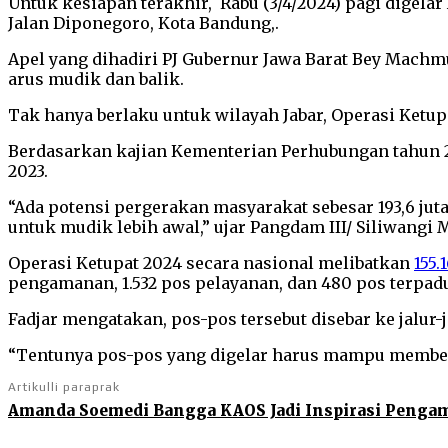
Untuk kesiapan terakhir, Rabu (3/4/2024) pagi digela
Jalan Diponegoro, Kota Bandung,.
Apel yang dihadiri PJ Gubernur Jawa Barat Bey Machmu
arus mudik dan balik.
Tak hanya berlaku untuk wilayah Jabar, Operasi Ketupa
Berdasarkan kajian Kementerian Perhubungan tahun 20
2023.
“Ada potensi pergerakan masyarakat sebesar 193,6 j
untuk mudik lebih awal,” ujar Pangdam III/ Siliwan
Operasi Ketupat 2024 secara nasional melibatkan
155.
pengamanan, 1.532 pos pelayanan, dan 480 pos terpad
Fadjar mengatakan, pos-pos tersebut disebar ke jalur
“Tentunya pos-pos yang digelar harus mampu memberi
Artikulli paraprak
Amanda Soemedi Bangga KAOS Jadi Inspirasi Pengam