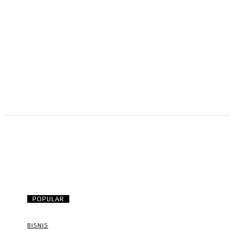
NEWS
RISTEK
OLAHRAGA
BISNIS
POPULAR
BISNIS