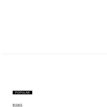
NEWS
RISTEK
OLAHRAGA
BISNIS
POPULAR
BISNIS