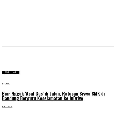
serikat pekerja
POPULAR
BISNIS
Biar Nggak ‘Asal Gas’ di Jalan, Ratusan Siswa SMK di
Bandung Berguru Keselamatan ke inDrive
KATIV24