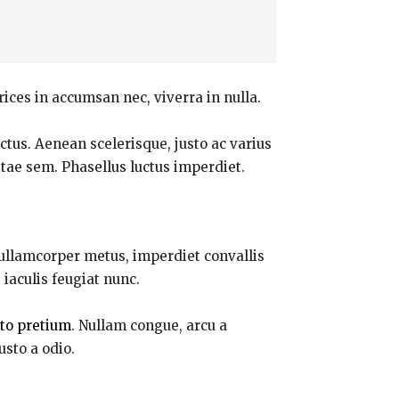
rices in accumsan nec, viverra in nulla.
ectus. Aenean scelerisque, justo ac varius
itae sem. Phasellus luctus imperdiet.
 ullamcorper metus, imperdiet convallis
iaculis feugiat nunc.
sto pretium
. Nullam congue, arcu a
usto a odio.