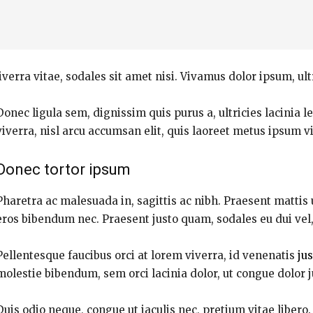
verra vitae, sodales sit amet nisi. Vivamus dolor ipsum, ult
Donec ligula sem, dignissim quis purus a, ultricies lacinia l
viverra, nisl arcu accumsan elit, quis laoreet metus ipsum v
Donec tortor ipsum
Pharetra ac malesuada in, sagittis ac nibh. Praesent mattis
eros bibendum nec. Praesent justo quam, sodales eu dui vel, 
Pellentesque faucibus orci at lorem viverra, id venenatis
ju
molestie bibendum, sem orci lacinia dolor, ut congue dolor j
Duis odio neque, congue ut iaculis nec, pretium vitae libero.