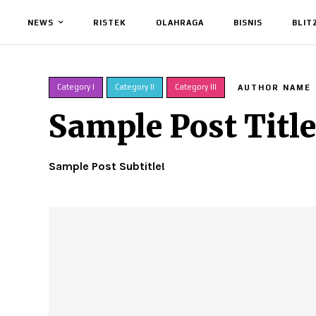
NEWS
RISTEK
OLAHRAGA
BISNIS
BLIT
Category I
Category II
Category III
AUTHOR NAME
Sample Post Title
Sample Post Subtitle!