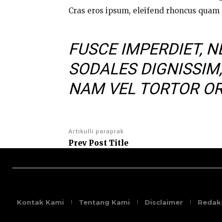
Cras eros ipsum, eleifend rhoncus quam a
FUSCE IMPERDIET, N
SODALES DIGNISSIM,
NAM VEL TORTOR OR
Artikulli paraprak
Prev Post Title
Kontak Kami
Tentang Kami
Disclaimer
Redaks