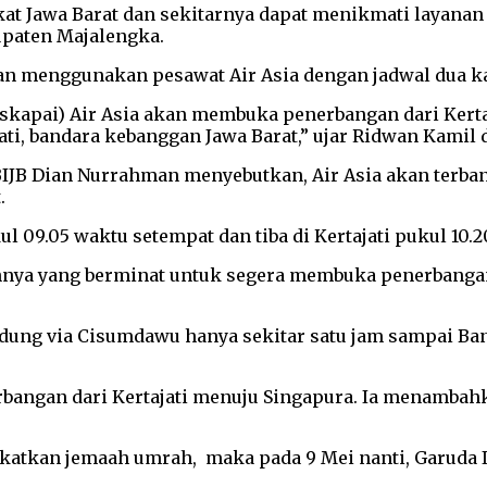
at Jawa Barat dan sekitarnya dapat menikmati layanan
bupaten Majalengka.
n menggunakan pesawat Air Asia dengan jadwal dua k
(maskapai) Air Asia akan membuka penerbangan dari Kerta
jati, bandara kebanggan Jawa Barat,” ujar Ridwan Kamil 
BIJB Dian Nurrahman menyebutkan, Air Asia akan terban
.
09.05 waktu setempat dan tiba di Kertajati pukul 10.2
ya yang berminat untuk segera membuka penerbangan dar
ndung via Cisumdawu hanya sekitar satu jam sampai Ban
bangan dari Kertajati menuju Singapura. Ia menamba
angkatkan jemaah umrah, maka pada 9 Mei nanti, Garud