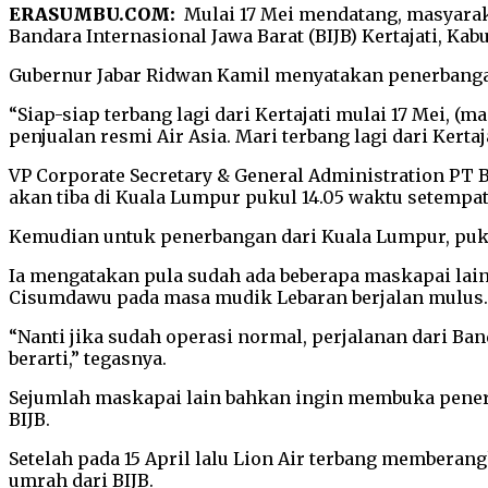
ERASUMBU.COM:
Mulai 17 Mei mendatang, masyarak
Bandara Internasional Jawa Barat (BIJB) Kertajati, Ka
Gubernur Jabar Ridwan Kamil menyatakan penerbanga
“Siap-siap terbang lagi dari Kertajati mulai 17 Mei, 
penjualan resmi Air Asia. Mari terbang lagi dari Kerta
VP Corporate Secretary & General Administration PT 
akan tiba di Kuala Lumpur pukul 14.05 waktu setempat
Kemudian untuk penerbangan dari Kuala Lumpur, pukul 
Ia mengatakan pula sudah ada beberapa maskapai lainn
Cisumdawu pada masa mudik Lebaran berjalan mulus.
“Nanti jika sudah operasi normal, perjalanan dari Ba
berarti,” tegasnya.
Sejumlah maskapai lain bahkan ingin membuka pener
BIJB.
Setelah pada 15 April lalu Lion Air terbang member
umrah dari BIJB.