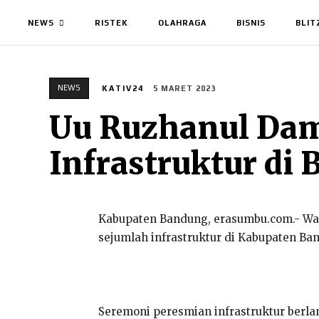
NEWS
RISTEK
OLAHRAGA
BISNIS
BLIT
NEWS
KATIV24
5 MARET 2023
Uu Ruzhanul Dam
Infrastruktur di
Kabupaten Bandung, erasumbu.com.- Wa
sejumlah infrastruktur di Kabupaten B
Seremoni peresmian infrastruktur berla