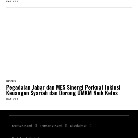
KATIV24
BISNIS
Pegadaian Jabar dan MES Sinergi Perkuat Inklusi
Keuangan Syariah dan Dorong UMKM Naik Kelas
KATIV24
Kontak Kami
Tentang Kami
Disclaimer